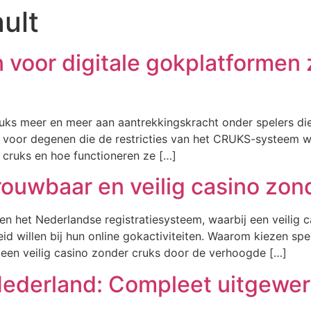
ult
 voor digitale gokplatformen
ks meer en meer aan aantrekkingskracht onder spelers die o
f voor degenen die de restricties van het CRUKS-systeem wi
r cruks en hoe functioneren ze […]
ouwbaar en veilig casino zond
n het Nederlandse registratiesysteem, waarbij een veilig c
eid willen bij hun online gokactiviteiten. Waarom kiezen spe
 een veilig casino zonder cruks door de verhoogde […]
ederland: Compleet uitgewer