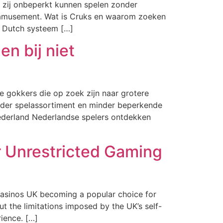
 zij onbeperkt kunnen spelen zonder
n amusement. Wat is Cruks en waarom zoeken
en Dutch systeem […]
n bij niet
e gokkers die op zoek zijn naar grotere
reder spelassortiment en minder beperkende
nederland Nederlandse spelers ontdekken
r Unrestricted Gaming
 casinos UK becoming a popular choice for
t the limitations imposed by the UK’s self-
ience. […]