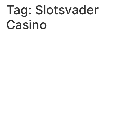
Tag:
Slotsvader
Casino