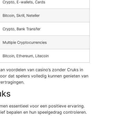
Crypto, E-wallets, Cards
Bitcoin, Skrill, Neteller
Crypto, Bank Transfer
Multiple Cryptocurrencies
Bitcoin, Ethereum, Litecoin
an voordelen van casino’s zonder Cruks in
voor dat spelers volledig kunnen genieten van
ertragingen.
uks
amen essentieel voor een positieve ervaring.
ief bepalen en hun speelgedrag controleren.