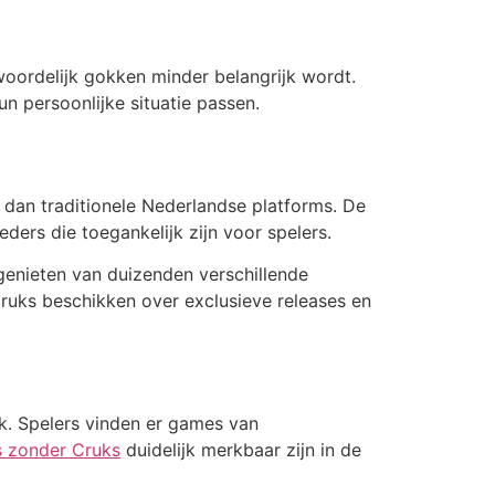
woordelijk gokken minder belangrijk wordt.
n persoonlijke situatie passen.
 dan traditionele Nederlandse platforms. De
ders die toegankelijk zijn voor spelers.
genieten van duizenden verschillende
 Cruks beschikken over exclusieve releases en
k. Spelers vinden er games van
s zonder Cruks
duidelijk merkbaar zijn in de