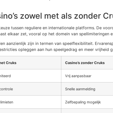
sino’s zowel met als zonder C
euze tussen reguliere en internationale platforms. De voo
aast elkaar zet, vooral op het domein van spellimiteringen 
llen aanzienlijk zijn in termen van speelflexibiliteit. Ervar
stricties opleggen aan hun speelgedrag en meer vrijheid g
met Cruks
Casino’s zonder Cruks
miteerd
Vrij aanpasbaar
controle
Snelle aanmelding
 limieten
Zelfbepaling mogelijk