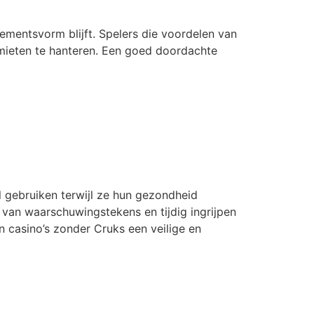
entsvorm blijft. Spelers die voordelen van
limieten te hanteren. Een goed doordachte
l gebruiken terwijl ze hun gezondheid
van waarschuwingstekens en tijdig ingrijpen
 casino’s zonder Cruks een veilige en