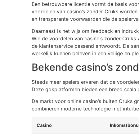
Een betrouwbare licentie vormt de basis voor 
voordelen van casino’s zonder Cruks worden
en transparante voorwaarden die de spelerva
Daarnaast is het wijs om feedback en indrukk
Wie de voordelen van casino’s zonder Cruks vo
de klantenservice passend antwoordt. De same
werkelijk kunnen beleven in een veilige en pl
Bekende casino’s zonde
Steeds meer spelers ervaren dat de voordelen
Deze gokplatformen bieden een breed scala a
De markt voor online casino’s buiten Cruks gr
combineren moderne technologie met intuïti
Casino
Inkomstbonu