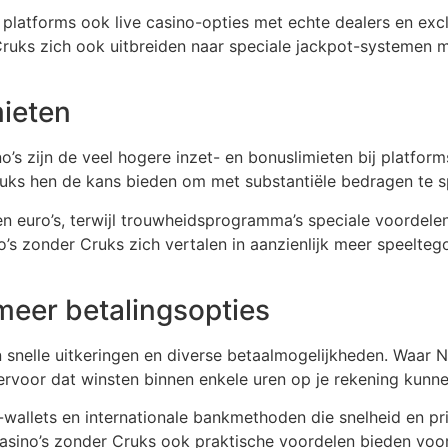
platforms ook live casino-opties met echte dealers en exc
ruks zich ook uitbreiden naar speciale jackpot-systemen me
mieten
’s zijn de veel hogere inzet- en bonuslimieten bij platform
ruks hen de kans bieden om met substantiële bedragen te sp
euro’s, terwijl trouwheidsprogramma’s speciale voordelen
s zonder Cruks zich vertalen in aanzienlijk meer speeltego
 meer betalingsopties
 snelle uitkeringen en diverse betaalmogelijkheden. Waar 
rvoor dat winsten binnen enkele uren op je rekening kunne
-wallets en internationale bankmethoden die snelheid en priv
casino’s zonder Cruks ook praktische voordelen bieden voo