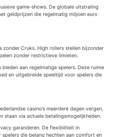
lusieve game-shows. De globale uitstraling
t geldprijzen die regelmatig miljoen euro
s zonder Cruks. High rollers stellen bijzonder
elen zonder restrictieve limieten.
 bieden aan regelmatige spelers. Deze ruime
ed en uitgebreide speeltijd voor spelers die
Nederlandse casino’s meerdere dagen vergen,
n staan via actuele betalingsmogelijkheden.
acy garanderen. De flexibiliteit in
r spelers die belang hechten aan comfort en