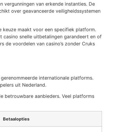
ren vergunningen van erkende instanties. De
chikt over geavanceerde veiligheidssystemen
ve keuze maakt voor een specifiek platform.
t casino snelle uitbetalingen garandeert en of
ers de voordelen van casino’s zonder Cruks
j gerenommeerde internationale platforms.
elers uit Nederland.
nde betrouwbare aanbieders. Veel platforms
Betaalopties