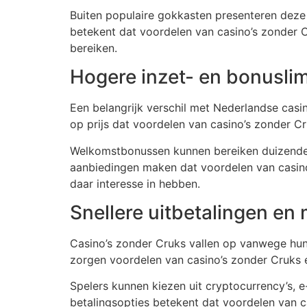
Buiten populaire gokkasten presenteren deze 
betekent dat voordelen van casino’s zonder C
bereiken.
Hogere inzet- en bonusli
Een belangrijk verschil met Nederlandse casino
op prijs dat voordelen van casino’s zonder C
Welkomstbonussen kunnen bereiken duizenden 
aanbiedingen maken dat voordelen van casino’
daar interesse in hebben.
Snellere uitbetalingen en
Casino’s zonder Cruks vallen op vanwege hun
zorgen voordelen van casino’s zonder Cruks e
Spelers kunnen kiezen uit cryptocurrency’s, e
betalingsopties betekent dat voordelen van 