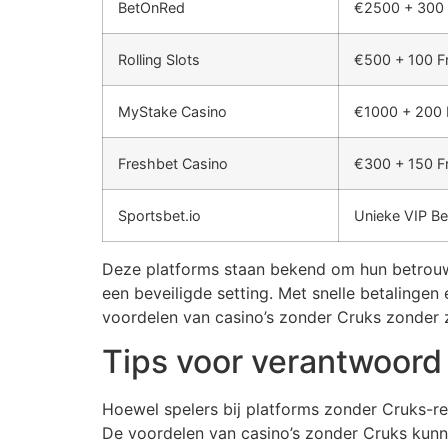
BetOnRed
€2500 + 300 
Rolling Slots
€500 + 100 F
MyStake Casino
€1000 + 200 
Freshbet Casino
€300 + 150 F
Sportsbet.io
Unieke VIP Be
Deze platforms staan bekend om hun betrouwb
een beveiligde setting. Met snelle betalingen
voordelen van casino’s zonder Cruks zonder z
Tips voor verantwoord 
Hoewel spelers bij platforms zonder Cruks-reg
De voordelen van casino’s zonder Cruks kunn