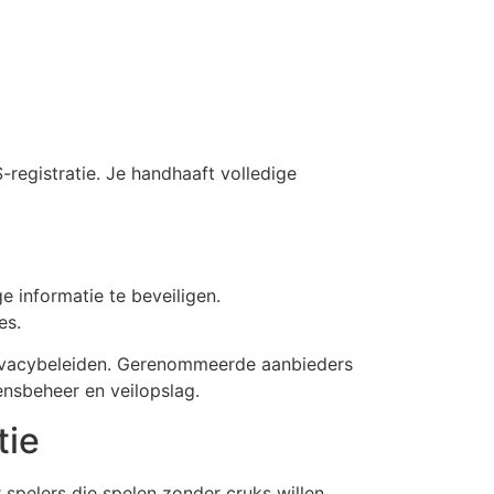
registratie. Je handhaaft volledige
 informatie te beveiligen.
es.
rivacybeleiden. Gerenommeerde aanbieders
ensbeheer en veilopslag.
tie
 spelers die spelen zonder cruks willen.