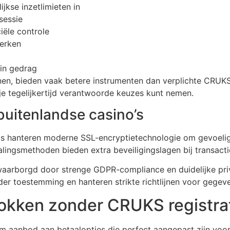
jkse inzetlimieten in
sessie
ciële controle
perken
 in gedrag
en, bieden vaak betere instrumenten dan verplichte CRUKS-
je tegelijkertijd verantwoorde keuzes kunt nemen.
 buitenlandse casino’s
ks hanteren moderne SSL-encryptietechnologie om gevoelige
lingsmethoden bieden extra beveiligingslagen bij transacti
ewaarborgd door strenge GDPR-compliance en duidelijke p
r toestemming en hanteren strikte richtlijnen voor gegev
gokken zonder CRUKS registra
ruim aanbod aan betaalopties die perfect aangepast zijn voor