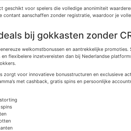
t geschikt voor spelers die volledige anonimiteit waardere
e contant aanschaffen zonder registratie, waardoor je voll
deals bij gokkasten zonder 
r genereuze welkomstbonussen en aantrekkelijke promoties. 
en flexibelere inzetvereisten dan bij Nederlandse platfor
gokkers.
ers zorgt voor innovatieve bonusstructuren en exclusieve a
mma’s met cashback, gratis spins en persoonlijke accountm
storting
 spins
ten
otten
tanten