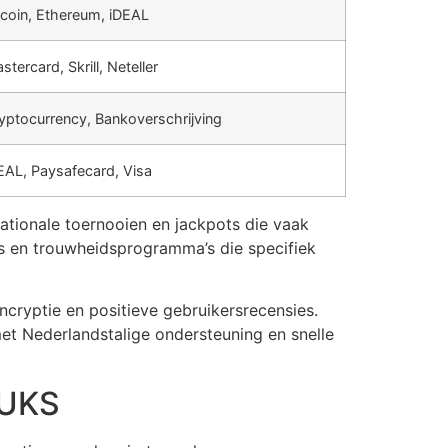
tcoin, Ethereum, iDEAL
stercard, Skrill, Neteller
yptocurrency, Bankoverschrijving
EAL, Paysafecard, Visa
ationale toernooien en jackpots die vaak
s en trouwheidsprogramma’s die specifiek
encryptie en positieve gebruikersrecensies.
et Nederlandstalige ondersteuning en snelle
RUKS