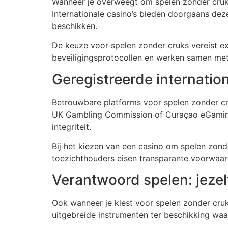
Wanneer je overweegt om spelen zonder cruks 
Internationale casino’s bieden doorgaans dez
beschikken.
De keuze voor spelen zonder cruks vereist ext
beveiligingsprotocollen en werken samen met 
Geregistreerde internation
Betrouwbare platforms voor spelen zonder cr
UK Gambling Commission of Curaçao eGaming
integriteit.
Bij het kiezen van een casino om spelen zond
toezichthouders eisen transparante voorwaar
Verantwoord spelen: jezelf
Ook wanneer je kiest voor spelen zonder cruk
uitgebreide instrumenten ter beschikking waa