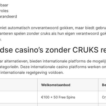
kbaar
roles
garandeerd
niet automatisch onverantwoord gokken, maar biedt gebrui
s hanteren spelen zonder cruks als hun eigen verantwoord go
.
dse casino’s zonder CRUKS re
ar alternatieven, bieden internationale platforms de mogeli
ategorieën. Deze internationale casino platforms werken o
 internationale regelgeving voldoen.
Welkomstaanbod
Be
€100 + 50 Free Spins
Cr