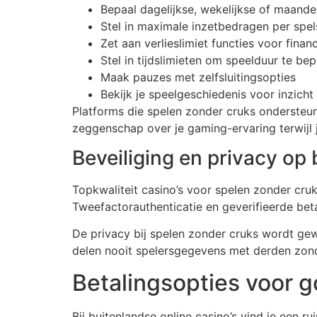
Bepaal dagelijkse, wekelijkse of maandeli
Stel in maximale inzetbedragen per spel
Zet aan verlieslimiet functies voor finan
Stel in tijdslimieten om speelduur te be
Maak pauzes met zelfsluitingsopties
Bekijk je speelgeschiedenis voor inzicht
Platforms die spelen zonder cruks ondersteun
zeggenschap over je gaming-ervaring terwijl 
Beveiliging en privacy op
Topkwaliteit casino’s voor spelen zonder cru
Tweefactorauthenticatie en geverifieerde beta
De privacy bij spelen zonder cruks wordt g
delen nooit spelersgegevens met derden zonde
Betalingsopties voor 
Bij buitenlandse online casino’s vind je een 