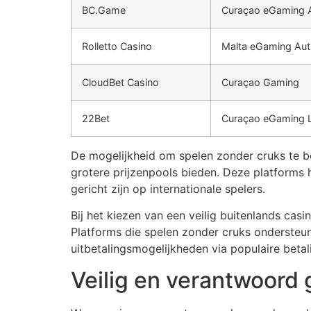
BC.Game
Curaçao eGaming A
Rolletto Casino
Malta eGaming Aut
CloudBet Casino
Curaçao Gaming
22Bet
Curaçao eGaming 
De mogelijkheid om spelen zonder cruks te be
grotere prijzenpools bieden. Deze platforms
gericht zijn op internationale spelers.
Bij het kiezen van een veilig buitenlands casi
Platforms die spelen zonder cruks ondersteun
uitbetalingsmogelijkheden via populaire betal
Veilig en verantwoord